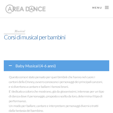
MENU
Musical
Corsi di musical per bambini
Baby Musical (4-6 anni)
Questo corso è stato pensato per quei bimbi/e che hanno nel cuore i
cartoni della Disney, ovvero conoscono i personaggi dei principali canzoni,
e si divertono a cantare e ballare i famosi brani.
E’ dedicato a coloro che mostrano, già da giovanissimi, interesse per un tipo
di danza dove il personaggio, proposto o scelto da loro, determina il tipo di
performance.
Un modo per ballare, cantare e interpretare personaggi diversi o tratti
dalla fantasia del bambino.