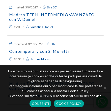
martedì
3/9/2027
1h e 30'
Modern TEEN INTERMEDIO/AVANZATO
con V. Danieli
19:30
Valentina Danieli
mercoledì
3/10/2027
1h
Contemporary con S. Moretti
18:30
Simona Moretti
l nostro sito web utilizza cookies per migliorare funzionalità e
prestazioni [e cookies anche di terze parti per assicurarti la
mercoledì
3/10/2027
1h e 30'
migliore esperienza di navigazione].
Modern TEEN INTERMEDIO/AVANZATO
Per maggiori informazioni o per modificare le tue preferenze
con V. Danieli
sui cookies accedi alla nostra Cookie Policy.
Cliccando sul tasto CONSENTI acconsenti all’uso dei cookies.
19:30
Valentina Danieli
CONSENTI
COOKIE POLICY