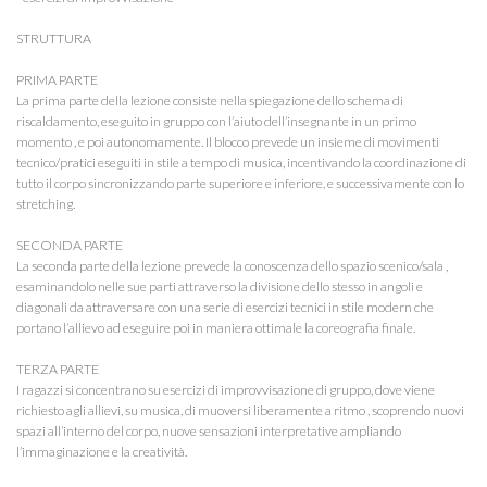
STRUTTURA

PRIMA PARTE

La prima parte della lezione consiste nella spiegazione dello schema di 
riscaldamento, eseguito in gruppo con l’aiuto dell’insegnante in un primo 
momento , e poi autonomamente. Il blocco prevede un insieme di movimenti 
tecnico/pratici eseguiti in stile a tempo di musica, incentivando la coordinazione di 
tutto il corpo sincronizzando parte superiore e inferiore, e successivamente con lo 
stretching. 

SECONDA PARTE

La seconda parte della lezione prevede la conoscenza dello spazio scenico/sala , 
esaminandolo nelle sue parti attraverso la divisione dello stesso in angoli e 
diagonali da attraversare con una serie di esercizi tecnici in stile modern che 
portano l’allievo ad eseguire poi in maniera ottimale la coreografia finale.

TERZA PARTE

I ragazzi si concentrano su esercizi di improvvisazione di gruppo, dove viene 
richiesto agli allievi, su musica, di muoversi liberamente a ritmo , scoprendo nuovi 
spazi all’interno del corpo, nuove sensazioni interpretative ampliando 
l’immaginazione e la creatività.
