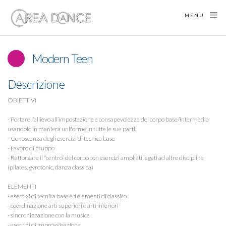
MENU
Modern Teen
Descrizione
OBIETTIVI

- Portare l’allievo all’impostazione e consapevolezza del corpo base/intermedia 
usandolo in maniera uniforme in tutte le sue parti.

- Conoscenza degli esercizi di tecnica base

- Lavoro di gruppo

- Rafforzare il “centro” del corpo con esercizi ampliati legati ad altre discipline 
(pilates, gyrotonic, danza classica)

ELEMENTI

- esercizi di tecnica base ed elementi di classico

- coordinazione arti superiori e arti inferiori

- sincronizzazione con la musica

- esercizi di improvvisazione
