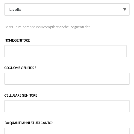
Se sei un minorenne devi compilare anche i seguenti dati:
NOME GENITORE
COGNOME GENITORE
CELLULARE GENITORE
DA QUANTI ANNI STUDI CANTO?