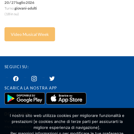
20 / 27 luglio 2026
Turno
giovani-adulti
(18 in su)
Video Musical Week
SEGUICI SU:
facebook
instagram
twitter
SCARICA LA NOSTRA APP
DOVE SIAMO
l nostro sito web utilizza cookies per migliorare funzionalità e
prestazioni [e cookies anche di terze parti per assicurarti la
Via G.B. Cassinis 33 – 20139 MILANO
migliore esperienza di navigazione].
P.IVA. 97634830158
Per maggiori informazioni o per modificare le tue preferenze