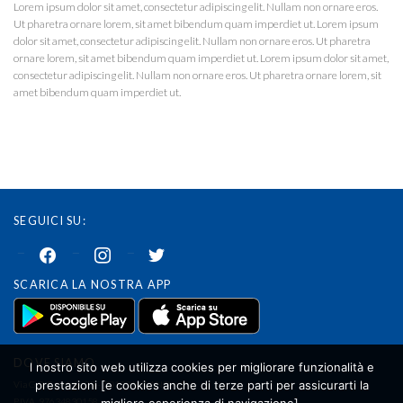
Lorem ipsum dolor sit amet, consectetur adipiscing elit. Nullam non ornare eros.
Ut pharetra ornare lorem, sit amet bibendum quam imperdiet ut. Lorem ipsum
dolor sit amet, consectetur adipiscing elit. Nullam non ornare eros. Ut pharetra
ornare lorem, sit amet bibendum quam imperdiet ut. Lorem ipsum dolor sit amet,
consectetur adipiscing elit. Nullam non ornare eros. Ut pharetra ornare lorem, sit
amet bibendum quam imperdiet ut.
SEGUICI SU:
facebook
instagram
twitter
SCARICA LA NOSTRA APP
DOVE SIAMO
l nostro sito web utilizza cookies per migliorare funzionalità e
prestazioni [e cookies anche di terze parti per assicurarti la
Via G.B. Cassinis 33 – 20139 MILANO
P.IVA. 97634830158